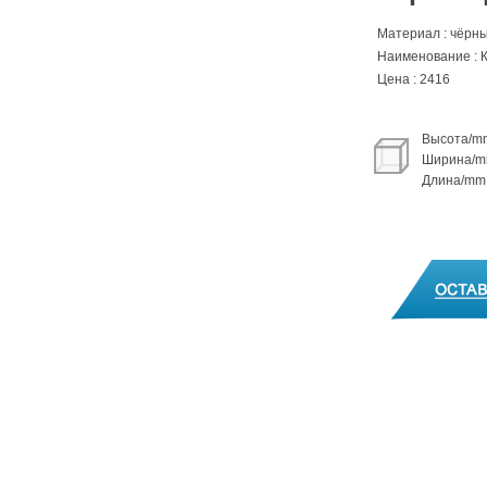
Материал : чёрн
Наименование : К
Цена : 2416
Высота/mm
Ширина/mm
Длина/mm 