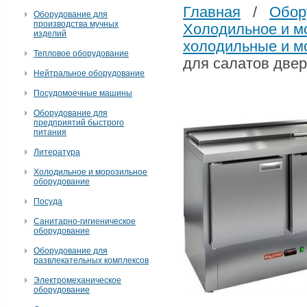
Главная
/
Обор
Оборудование для
производства мучных
Холодильное и м
изделий
холодильные и м
Тепловое оборудование
для салатов двер
Нейтральное оборудование
Посудомоечные машины
Оборудование для
предприятий быстрого
питания
Литература
Холодильное и морозильное
оборудование
Посуда
Санитарно-гигиеническое
оборудование
Оборудование для
развлекательных комплексов
Электромеханическое
оборудование