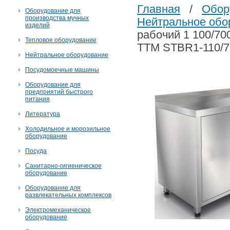
Главная
/
Обор
Оборудование для
производства мучных
Нейтральное обо
изделий
рабочий 1 100/70
Тепловое оборудование
ТТМ STBR1-110/7
Нейтральное оборудование
Посудомоечные машины
Оборудование для
предприятий быстрого
питания
Литература
Холодильное и морозильное
оборудование
Посуда
Санитарно-гигиеническое
оборудование
Оборудование для
развлекательных комплексов
Электромеханическое
оборудование