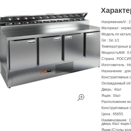
Характе
Напряжение/V : 
Материал : нерж
Модель по катало
Gn : Gn 1/1
Температурные р
Мощность/kW : 0.
Страна : РОССИ
Изготовитель : Hi
Назначение : дл
Конструктивные 
Oхлаждаемый объ
Дверь : 4/шт
Ящик : 0/шт
Расположение ко
Конструктивные 
Цена : 65655
Наименование : 
дверь 4/шт ящик 
Ящик (Столы хол