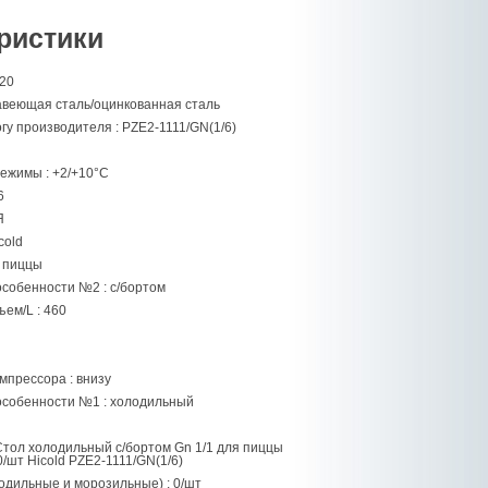
ристики
220
авеющая сталь/оцинкованная сталь
гу производителя : PZE2-1111/GN(1/6)
ежимы : +2/+10°C
6
Я
cold
я пиццы
особенности №2 : с/бортом
ем/L : 460
мпрессора : внизу
особенности №1 : холодильный
Стол холодильный с/бортом Gn 1/1 для пиццы
0/шт Hicold PZE2-1111/GN(1/6)
одильные и морозильные) : 0/шт