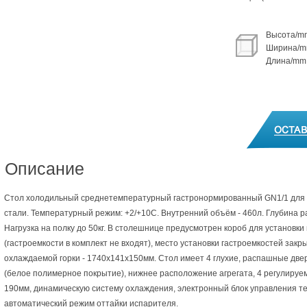
Высота/mm
Ширина/mm
Длина/mm 
Описание
Стол холодильный среднетемпературный гастронормированный GN1/1 для
стали. Температурный режим: +2/+10С. Внутренний объём - 460л. Глубина р
Нагрузка на полку до 50кг. В столешнице предусмотрен короб для установк
(гастроемкости в комплект не входят), место установки гастроемкостей зак
охлаждаемой горки - 1740х141х150мм. Стол имеет 4 глухие, распашные две
(белое полимерное покрытие), нижнее расположение агрегата, 4 регулируе
190мм, динамическую систему охлаждения, электронный блок управления 
автоматический режим оттайки испарителя.