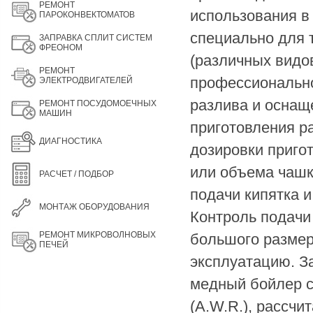
РЕМОНТ
использования в 
ПАРОКОНВЕКТОМАТОВ
специально для т
ЗАПРАВКА СПЛИТ СИСТЕМ
ФРЕОНОМ
(различных видов
РЕМОНТ
профессионально
ЭЛЕКТРОДВИГАТЕЛЕЙ
разлива и оснащ
РЕМОНТ ПОСУДОМОЕЧНЫХ
МАШИН
приготовления р
ДИАГНОСТИКА
дозировки пригот
или объема чашк
РАСЧЕТ / ПОДБОР
подачи кипятка и
МОНТАЖ ОБОРУДОВАНИЯ
Контроль подачи
РЕМОНТ МИКРОВОЛНОВЫХ
большого размер
ПЕЧЕЙ
эксплуатацию. З
медный бойлер с
(A.W.R.), рассч