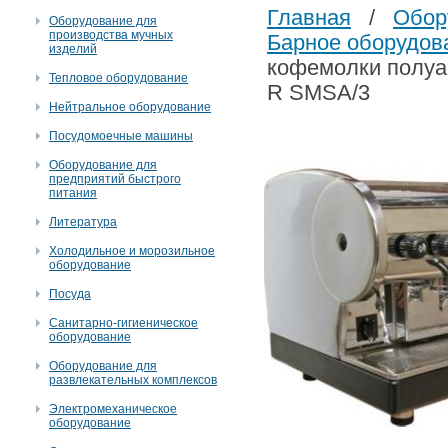
Главная
/
Обор
Оборудование для
производства мучных
Барное оборудов
изделий
кофемолки полуав
Тепловое оборудование
R SMSA/3
Нейтральное оборудование
Посудомоечные машины
Оборудование для
предприятий быстрого
питания
Литература
Холодильное и морозильное
оборудование
Посуда
Санитарно-гигиеническое
оборудование
Оборудование для
развлекательных комплексов
Электромеханическое
оборудование